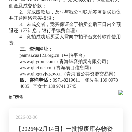
佣金及成交价款；
2、完成缴款后，及时与我公司联系签署竞买协议
并开通网络竞买权限；
3、未成交者，竞买保证金于拍卖会后三日内全额
退还（不计息，银行手续费自理）；
4、竞拍成功后买受人需向中拍平台支付软件使用
费。
三
、
查询网址：
paimai.caa123.org.cn（中拍平台）
www.qhyrpm.com
（青海钰容拍卖有限公司）
www.qhei.net.cn（青海项目信息网）
www.qhggzyjy.gov.cn（青海省公共资源交易网）
四、咨询电话：
0971-8219611
张先生
139 0978
4085
辛
女士
138 9741 3745
热门资讯
2026-02-06
【2026年2月14日】一批报废库存物资