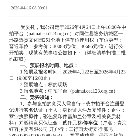
2026-04-16 08:00:01
受委托，我公司
定于
2026年4月24日上午10:00
在中
拍平台（paimai.caa123.org.cn
）对同仁县隆务镇城区一
环路热贡文化园
251个地下停车位使用权（车位类型：
普通车位，参考价：30083
元
/位、30686
元
/位）进行公
开拍卖，现就有关事项公告如下：（详细清单扫描二维
码获取）
一
、预展报名时间、地点：
1.预展及报名时间：2026年4月22日至2026年4月23
日（9:00至16:00止）
2.预展地点：标的现场
3.
报名地点：中拍平台（
paimai.caa123.org.cn）
二
、
竞买须知：
1、参与竞拍的竞买人需自行下载中拍平台注册登
记进行实名认证（个人：身份证原件及复印件；企业：
营业执照原件，彩色复印件需加盖公章及相关资质材
料）并缴纳竞买保证金：
贰
仟元整
/停车位
（
户名：青海
钰容拍卖有限公司
开户行：工行西大街支行
账号：
2806 0006 0920 0089 663）。竞买成功后，保证金转为