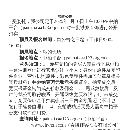
拍卖公告
受委托，我公司
定于
202
5年1月16日
上午
10:00
在中拍
平台（paimai.caa123.org.cn）对一批涉案首饰进行公开
拍卖。
预展
及报名
时间：
自公告之日起（工作日
9:00-
16:00）
预展地点
：
标的现场
报名地点：
中拍平台（paimai.caa123.org.cn）
竞买须知
：
1、参与竞拍的竞买人需自行下载中拍
平台注册登记进行实名认证（
个人：身份证原件及复印
件企业：营业执照原件，彩色复印件需加盖公章及相关
资质材料）并缴纳
壹万元整
竞买保证金。拍卖成交后，
竞买保证金转为成交价款及佣金
；
2、完成缴款后，及
时与我公司取得联系，开通网络竞买权限；3、未成交
者，竞买保证金于拍卖会后
三
日内全额退还（不计息，
银行手续费自理）；
4、竞拍成功后买受人需向中拍平
台支付软件使用费。
查询网址：
paimai.caa123.org.cn（中
拍平台
）
www.qhyrpm.com
（青海钰容拍卖有限公司）