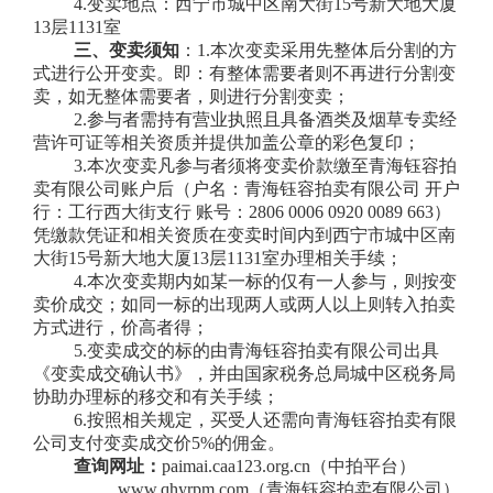
4.变卖地点：西宁市城中区南大街15号新大地大厦
13层1131室
三、变卖
须知
：1.本次变卖采用先整体后分割的方
式进行公开变卖。即：有整体需要者则不再进行分割变
卖，如无整体需要者，则进行分割变卖；
2.参与者需持有营业执照且具备酒类及烟草专卖经
营许可证等相关资质并提供加盖公章的彩色复印；
3.本次变卖凡参与者须将变卖价款缴至青海钰容拍
卖有限公司账户后（户名：
青海钰容拍卖有限公司
开户
行
：
工行西大街支行
账号：2806 0006 0920 0089 663）
凭缴款凭证和
相关资质在变卖时间内到西宁市城中区南
大街
15号新大地大厦13层1131室办理相关手续
；
4.本次变卖期内如某一标的仅有一人参与，则按变
卖价成交；如同一标的出现两人或两人以上则转入拍卖
方式进行，价高者得；
5.变卖成交的标的由青海钰容拍卖有限公司出具
《变卖成交确认书》，并由国家税务总局城中区税务局
协助办理标的移交和有关手续；
6.按照相关规定，买受人还需向青海钰容拍卖有限
公司支付变卖成交价5%的佣金。
查询网址：
paimai.caa123.org.cn（中
拍平台
）
www.qhyrpm.com
（青海钰容拍卖有限公司）